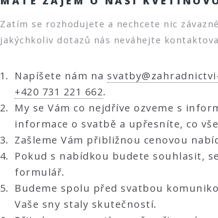
MÁTE ZÁJEM O NAŠÍ KVĚTINOV
Zatím se rozhodujete a nechcete nic závaznéh
jakýchkoliv dotazů nás neváhejte kontaktova
Napíšete nám na
svatby@zahradnictvi
+420 731 221 662
.
My se Vám co nejdříve ozveme s infor
informace o svatbě a upřesníte, co vše
Zašleme Vám přibližnou cenovou nabí
Pokud s nabídkou budete souhlasit, se
formulář.
Budeme spolu před svatbou komunikovat
Vaše sny staly skutečností.