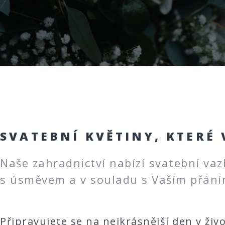
SVATEBNÍ KVĚTINY, KTERÉ
Naše zahradnictví nabízí svatební va
s úsměvem a v souladu s Vaším přání
Připravujete se na nejkrásnější den v ži