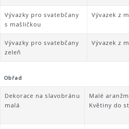
Vývazky pro svatebčany
Vývazek z m
s mašličkou
Vývazky pro svatebčany
Vývazek z m
zeleň
Obřad
Dekorace na slavobránu
Malé aranžmá
malá
Květiny do s