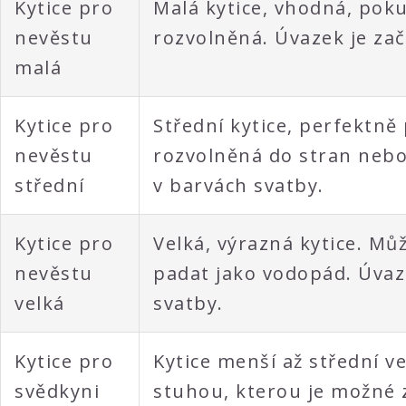
Kytice pro
Malá kytice, vhodná, poku
nevěstu
rozvolněná. Úvazek je zač
malá
Kytice pro
Střední kytice, perfektně
nevěstu
rozvolněná do stran nebo 
střední
v barvách svatby.
Kytice pro
Velká, výrazná kytice. Mů
nevěstu
padat jako vodopád. Úvaze
velká
svatby.
Kytice pro
Kytice menší až střední v
svědkyni
stuhou, kterou je možné z