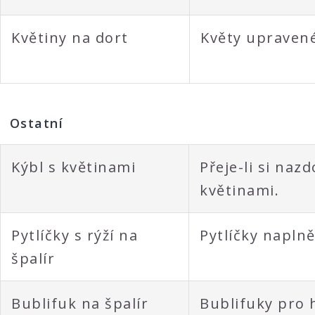
Květiny na dort
Květy upravené
Ostatní
Kýbl s květinami
Přeje-li si naz
květinami.
Pytlíčky s rýží na
Pytlíčky napln
špalír
Bublifuk na špalír
Bublifuky pro 