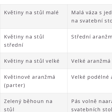
Květiny na stůl malé
Malá váza s je
na svatební sto
Květiny na stůl
Střední aranžmá
střední
Květiny na stůl velké
Velké aranžmá v
Květinové aranžmá
Velké podélné 
(parter)
Zelený běhoun na
Pás volně naar
stůl
svatebních sto